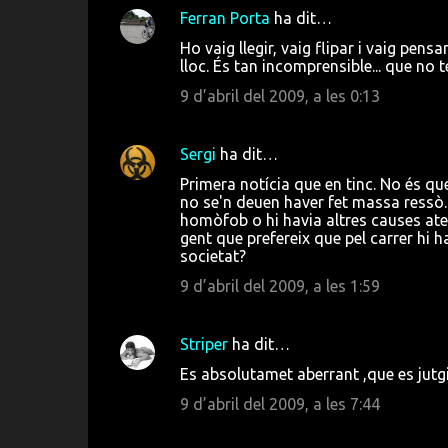
Ferran Porta
ha dit…
C
Ho vaig llegir, vaig flipar i vaig pens
o
lloc. És tan incomprensible... que no té 
m
9 d’abril del 2009, a les 0:13
e
n
Sergi
ha dit…
t
Primera notícia que en tinc. No és qu
a
no se'n deuen haver fet massa ressò. 
homòfob o hi havia altres causes atenu
r
gent que prefereix que pel carrer hi 
i
societat?
s
9 d’abril del 2009, a les 1:59
Striper
ha dit…
Es absolutamet aberrant ,que es jutg
9 d’abril del 2009, a les 7:44