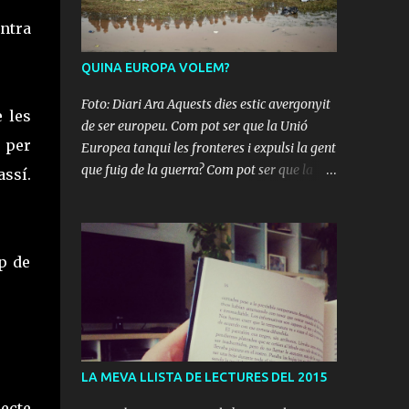
ontra
QUINA EUROPA VOLEM?
Foto: Diari Ara Aquests dies estic avergonyit
e les
de ser europeu. Com pot ser que la Unió
a per
Europea tanqui les fronteres i expulsi la gent
que fuig de la guerra? Com pot ser que la
assí.
Unió Europea pacti amb el un govern, el
turc, que tanca diaris, atempta contra la
llibertat d'expressió i deté periodistes, entre
moltes d'altres barbaritats? Si és així, ja
p de
m'està molt bé aquella amenaça de "si
Catalunya s'independitza quedarà fora
d'Europa". Doncs què voleu que us digui? Per
estar en aquesta Europa prefereixo que ens
fotin fora.
LA MEVA LLISTA DE LECTURES DEL 2015
ecte