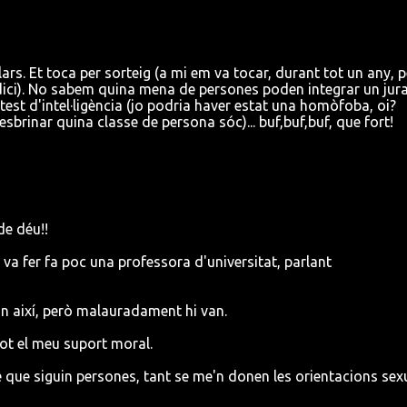
ars. Et toca per sorteig (a mi em va tocar, durant tot un any, 
udici). No sabem quina mena de persones poden integrar un jur
test d'intel·ligència (jo podria haver estat una homòfoba, oi?
sbrinar quina classe de persona sóc)... buf,buf,buf, que fort!
de déu!!
 va fer fa poc una professora d'universitat, parlant
in així, però malauradament hi van.
tot el meu suport moral.
que siguin persones, tant se me'n donen les orientacions sexu