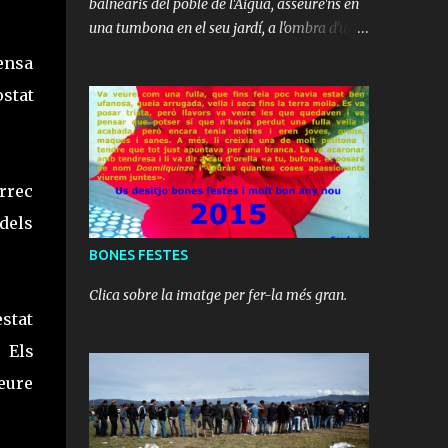
balnearis del poble de l'Aigua, asseure'ns en
una tumbona en el seu jardí, a l'ombra d'un
arbre, i prendre un bon cafè deixant passar
fensa
tranquil·lament les hores. Hi ha res de més
stat
relaxant? Hi ha res millor? És ideal per a
després dels terratrèmols.
àrrec
 dels
BONES FESTES
Clica sobre la imatge per fer-la més gran.
stat
 Els
deure