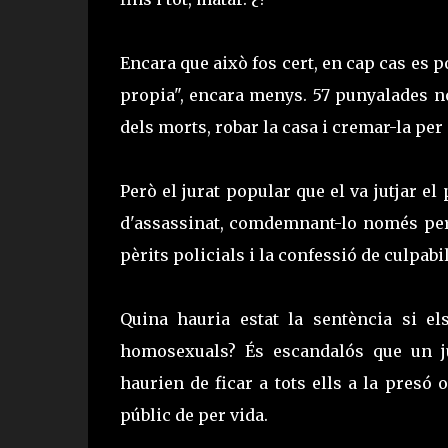
Encara que això fos cert, en cap cas es po
propia", encara menys. 57 punyalades n
dels morts, robar la casa i cremar-la per
Però el jurat popular que el va jutjar el
d'assassinat, comdemnant-lo només per l
pèrits policials i la confessió de culpabil
Quina hauria estat la sentència si el
homosexuals? És escandalós que un jur
haurien de ficar a tots ells a la presó 
públic de per vida.