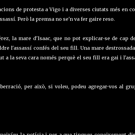
cions de protesta a Vigo i a diverses ciutats més en c
ssassí. Però la premsa no se'n va fer gaire reso.
érez, la mare d'Isaac, que no pot explicar-se de cap d
re l'assassí confés del seu fill. Una mare destrossad
t a la seva cara només perquè el seu fill era gai i l'ass
berració, per això, si voleu, podeu agregar-vos al gru
neixíeu la notícia i per a que tingueu coneixement dir