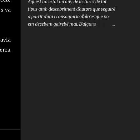
Aquest ha estat un any de lectures de tot
tipus amb descobriment d'autors que seguiré
es va
a partir d'ara i consagració d'altres que no
em decebem gairebé mai. D'alguna
d'aquestes lectures no n'esperava gaire i
m'han sorprès molt agradablement, però no
avia
podria destacar un en concret, de fet n'hi ha
terra
hagut forces llibres que m'han agradat molt.
La llista és aquesta: Umberto Eco. Número
Zero, 2015 Homes sense dones. Haruki
Murakami, 2015 Perquè no et perdis pel
barri. Patrick Modiano, 2015 La festa de la
insignificança. Milan Kundera, 2014 Will
Grayson, Will Grayson. John Green, David
Levithan, 2015 A la carretera. Jack Kerouac,
2010 L'arròs de la terra. Dos juliols a l'illa de
Menorca. Manuel Cuyàs, 2015 L'habitació
d'en Beckwitt. Àngel Burgas, 2009 France
245. Javier Alcover, 2014 Sayonara