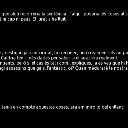
ar que algú recorreria la sentència i "algú" posaria les coses al 
ni cap ni peus. El jurat s'ha lluït.
e jo estigui gaire informat, ho reconec, però realment els mitja
Caldria tenir més dades per saber si el jurat era realment
ants, però si el cas és tal i com l'expliques, ja es veu que hi 
hagi assassins que gais. Fantàstic, oi? Quan madurarà la nostra
i tenin en compte aquestes coses, ara em miro lo del enllanç