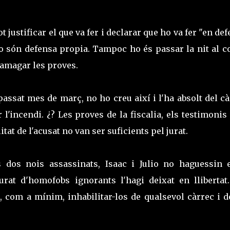
t justificar el que va fer i declarar que ho va fer "en de
o són defensa propia. Tampoc ho és passar la nit al co
 amagar les proves.
 passat mes de març, no ho creu així i l'ha absolt del c
'incendi. ¿? Les proves de la fiscalia, els testimonis
itat de l'acusat no van ser suficients pel jurat.
s dos nois assassinats, Isaac i Julio no haguessin e
at d'homofobs ignorants l'hagi deixat en llibertat.
o, com a mínim, inhabilitar-los de qualsevol càrrec i 