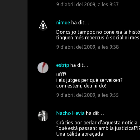
9 d’abril del 2009, a les 8:57
nimue
ha dit…
Doncs jo tampoc no coneixia la histò
tinguen més repercusió social ni més p
9 d’abril del 2009, a les 9:38
estrip
ha dit…
ufff!
i els jutges per què serveixen?
com estem, deu ni do!
9 d’abril del 2009, a les 9:55
Nacho Hevia
ha dit…
Gràcies por perlar d'aquesta noticia. 
"qué está passant amb la justícica!?!?
Una càlida abraçada