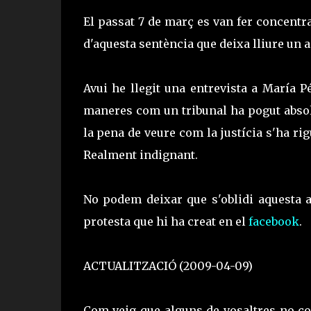
El passat 7 de març es van fer concentra
d'aquesta sentència que deixa lliure un a
Avui he llegit una entrevista a María P
maneres com un tribunal ha pogut absold
la pena de veure com la justícia s'ha rigu
Realment indignant.
No podem deixar que s'oblidi aquesta a
protesta que hi ha creat en el
facebook
.
ACTUALITZACIÓ (2009-04-09)
Com veig que alguns de vosaltres no co